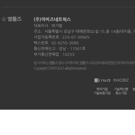
(주)이비즈네트웍스
대표이사 : 박기범
주소 : 서울특별시 강남구 테헤란로82길 15,층 14층(대치동,
사업자등록번호 : 220-87-30865
팩스번호 : 02-6255-3096
통신판매신고 : 강남 - 11501호
부가통신판매업 : 10253
본 사이트는 별툴즈 공식 사이트이며, 별툴즈 소유권과 배포권한은 (주)이비즈네트
Copyright STARTOOLS all rights reserved.