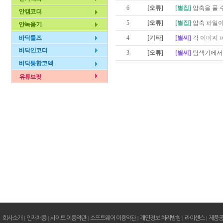
6
[오류]
[별집]
압축을 풀 
5
[오류]
[별집]
압축 파일이
4
[기타]
[별씨]
각 이미지 
3
[오류]
[별씨]
탐색기에서 
회사소개
|
인재채용
|
사이트 이용약관
|
소프트웨어 이용약관
|
개인정보 처리방침
|
라이센스
|
제품