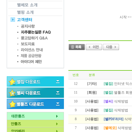
시작 =>
번호
분류
12
[기타]
[별집]
인터넷 익스
11
[회원]
[별집]
별툴즈 회원
10
[사용법]
[별씨]
삭제방법
9
[사용법]
[별집]
삭제방법
8
[사용법]
[별PDF리더]
삭제
7
[사용법]
[별메모]
삭제방법