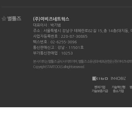
(주)이비즈네트웍스
대표이사 : 박기범
주소 : 서울특별시 강남구 테헤란로82길 15,층 14층(대치동,
사업자등록번호 : 220-87-30865
팩스번호 : 02-6255-3096
통신판매신고 : 강남 - 11501호
부가통신판매업 : 10253
본 사이트는 별툴즈 공식 사이트이며, 별툴즈 소유권과 배포권한은 (주)이비즈네트
Copyright STARTOOLS all rights reserved.