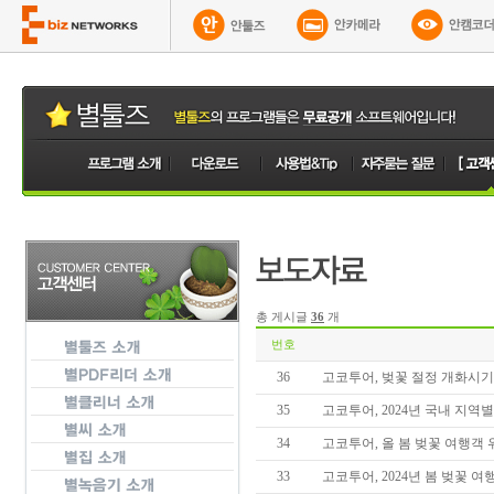
총 게시글
36
개
번호
36
고코투어, 벚꽃 절정 개화시기
35
고코투어, 2024년 국내 지역
34
고코투어, 올 봄 벚꽃 여행객
33
고코투어, 2024년 봄 벚꽃 여