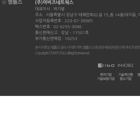
(주)이비즈네트웍스
대표이사 : 박기범
주소 : 서울특별시 강남구 테헤란로82길 15,층 14층(대치동,
사업자등록번호 : 220-87-30865
팩스번호 : 02-6255-3096
통신판매신고 : 강남 - 11501호
부가통신판매업 : 10253
본 사이트는 별툴즈 공식 사이트이며, 별툴즈 소유권과 배포권한은 (주)이비즈네트
Copyright STARTOOLS all rights reserved.