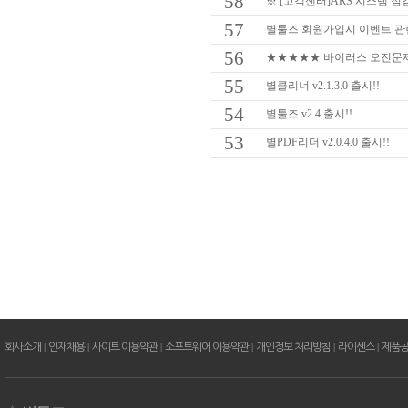
58
※ [고객센터]ARS 시스템 점검
57
별툴즈 회원가입시 이벤트 관련 
56
★★★★★ 바이러스 오진문제 
55
별클리너 v2.1.3.0 출시!!
54
별툴즈 v2.4 출시!!
53
별PDF리더 v2.0.4.0 출시!!
회사소개
|
인재채용
|
사이트 이용약관
|
소프트웨어 이용약관
|
개인정보 처리방침
|
라이센스
|
제품