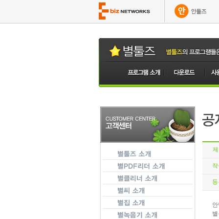
제
작
등
안
별