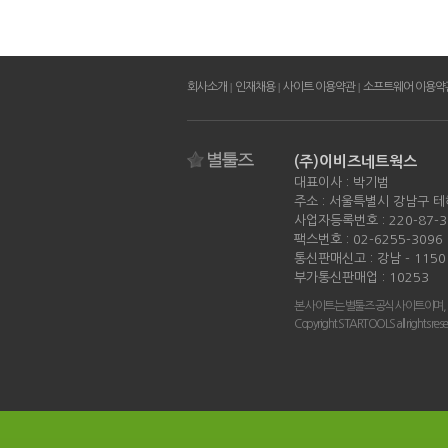
회사소개
|
인재채용
|
사이트 이용약관
|
소프트웨어 이용약
(주)이비즈네트웍스
대표이사 : 박기범
주소 : 서울특별시 강남구 테
사업자등록번호 : 220-87-3
팩스번호 : 02-6255-3096
통신판매신고 : 강남 - 115
부가통신판매업 : 10253
본 사이트는 별툴즈 공식 사이트이며,
Copyright STARTOOLS all rights rese