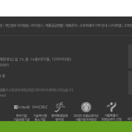
관
|
개인정보 처리방침
|
라이센스
|
제품공급현황
|
제휴문의
|
소프트웨어 기부 안내
|
사이트맵
|
고객
헤란로82길 15,층 14층(대치동, 디아이타워)
0865
01호
 별툴즈 소유권과 배포권한은 (주)이비즈네트웍스에 있습니다.
rved.