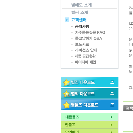
0
점
[
20
문
1
(
j
문
별
노
감