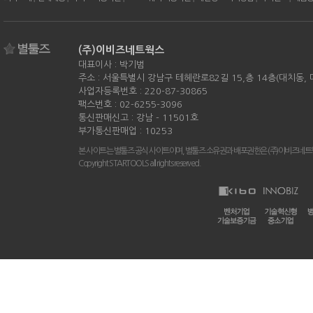
(주)이비즈네트웍스
대표이사 : 박기범
주소 : 서울특별시 강남구 테헤란로82길 15,층 14층(대치동,
사업자등록번호 : 220-87-30865
팩스번호 : 02-6255-3096
통신판매신고 : 강남 - 11501호
부가통신판매업 : 10253
본 사이트는 별툴즈 공식 사이트이며, 별툴즈 소유권과 배포권한은 (주)이비즈네트
Copyright STARTOOLS all rights reserved.