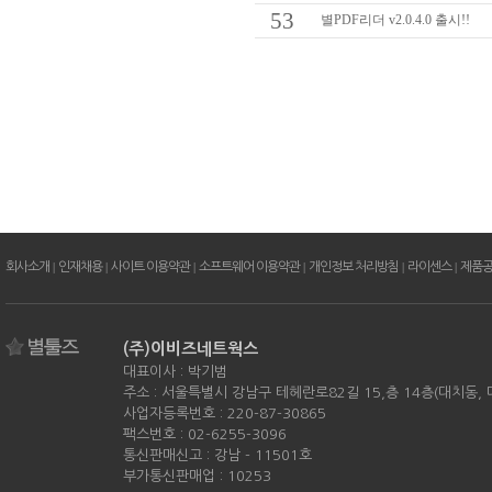
53
별PDF리더 v2.0.4.0 출시!!
회사소개
|
인재채용
|
사이트 이용약관
|
소프트웨어 이용약관
|
개인정보 처리방침
|
라이센스
|
제품
(주)이비즈네트웍스
대표이사 : 박기범
주소 : 서울특별시 강남구 테헤란로82길 15,층 14층(대치동,
사업자등록번호 : 220-87-30865
팩스번호 : 02-6255-3096
통신판매신고 : 강남 - 11501호
부가통신판매업 : 10253