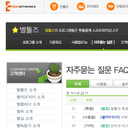
전체
사용법
설
총 게시글
12
개
번호
분류
12
[회원]
[별집]
별툴즈 회원
11
[사용법]
[별PDF리더]
삭제
10
[기타]
[별집]
인터넷 익스