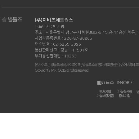
(주)이비즈네트웍스
대표이사 : 박기범
주소 : 서울특별시 강남구 테헤란로82길 15,층 14층(대치동,
사업자등록번호 : 220-87-30865
팩스번호 : 02-6255-3096
통신판매신고 : 강남 - 11501호
부가통신판매업 : 10253
본 사이트는 별툴즈 공식 사이트이며, 별툴즈 소유권과 배포권한은 (주)이비즈네트
Copyright STARTOOLS all rights reserved.