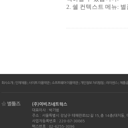
2. 쉘 컨텍스트 메뉴:
회사소개
|
인재채용
|
사이트 이용약관
|
소프트웨어 이용약관
|
개인정보 처리방침
|
라이센스
|
제품
(주)이비즈네트웍스
대표이사 : 박기범
주소 : 서울특별시 강남구 테헤란로82길 15,층 14층(대치동,
사업자등록번호 : 220-87-30865
팩스번호 : 02-6255-3096