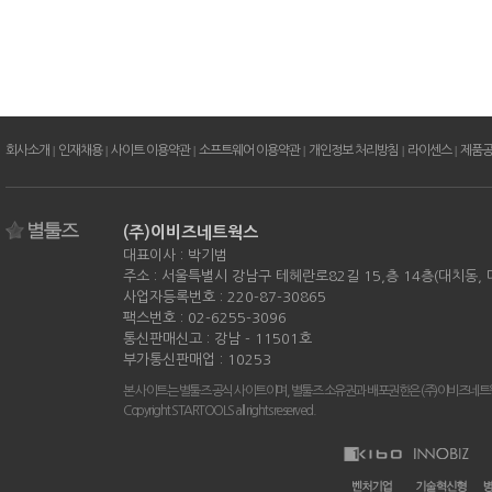
회사소개
|
인재채용
|
사이트 이용약관
|
소프트웨어 이용약관
|
개인정보 처리방침
|
라이센스
|
제품
(주)이비즈네트웍스
대표이사 : 박기범
주소 : 서울특별시 강남구 테헤란로82길 15,층 14층(대치동,
사업자등록번호 : 220-87-30865
팩스번호 : 02-6255-3096
통신판매신고 : 강남 - 11501호
부가통신판매업 : 10253
본 사이트는 별툴즈 공식 사이트이며, 별툴즈 소유권과 배포권한은 (주)이비즈네트
Copyright STARTOOLS all rights reserved.