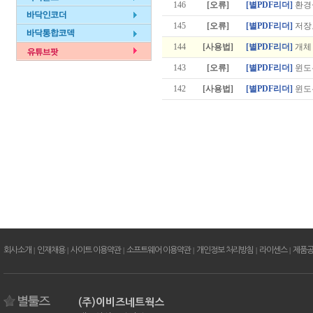
146
[오류]
[별PDF리더]
환경
145
[오류]
[별PDF리더]
저장
144
[사용법]
[별PDF리더]
개체 
143
[오류]
[별PDF리더]
윈도우
142
[사용법]
[별PDF리더]
윈도우
회사소개
|
인재채용
|
사이트 이용약관
|
소프트웨어 이용약관
|
개인정보 처리방침
|
라이센스
|
제품
(주)이비즈네트웍스