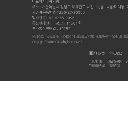
대표이사 : 박기범
주소 : 서울특별시 강남구 테헤란로82길 15,층 14층(대치동,
사업자등록번호 : 220-87-30865
팩스번호 : 02-6255-3096
통신판매신고 : 강남 - 11501호
부가통신판매업 : 10253
본 사이트는 별툴즈 공식 사이트이며, 별툴즈 소유권과 배포권한은 (주)이비즈네트
Copyright STARTOOLS all rights reserved.