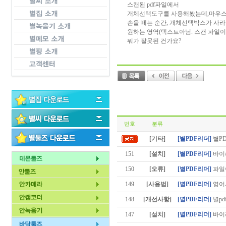
스캔된 pdf파일에서
개체선택도구를 사용해봤는데,마우스
손을 떼는 순간, 개체선택박스가 사라
원하는 영역(텍스트아님. 스캔 파일이
뭐가 잘못된 건가요?
번호
분류
[기타]
[별PDF리더]
별P
151
[설치]
[별PDF리더]
바이러
150
[오류]
[별PDF리더]
파일이
149
[사용법]
[별PDF리더]
영어
148
[개선사항]
[별PDF리더]
별pd
147
[설치]
[별PDF리더]
바이