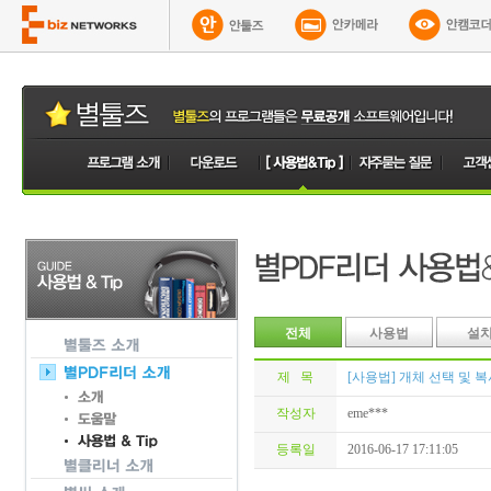
전체
사용법
설
제 목
[사용법] 개체 선택 및 
작성자
eme***
등록일
2016-06-17 17:11:05