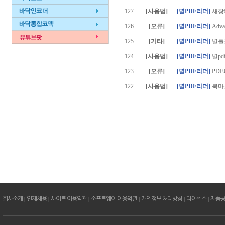
127
[사용법]
[별PDF리더]
새창
126
[오류]
[별PDF리더]
Advan
125
[기타]
[별PDF리더]
별툴
124
[사용법]
[별PDF리더]
별pd
123
[오류]
[별PDF리더]
PDF
122
[사용법]
[별PDF리더]
북마
회사소개
|
인재채용
|
사이트 이용약관
|
소프트웨어 이용약관
|
개인정보 처리방침
|
라이센스
|
제품