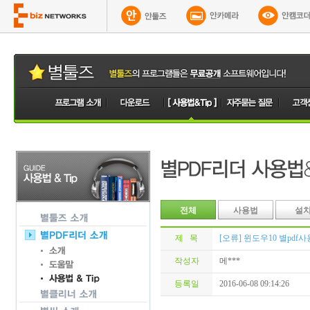
전체
사용법
설
제 목
[오류] 윈도우10 별pdf
작성자
메***
등록일
2016-06-08 09:14:26