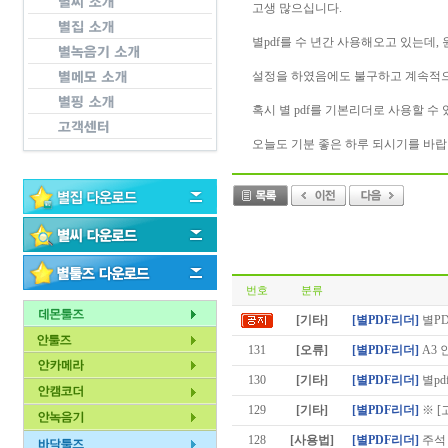
고생 많으십니다.
별pdf를 수 년간 사용해오고 있는데, 
설정을 하였음에도 불구하고 계속적으로 mi
혹시 별 pdf를 기본리더로 사용할 수
오늘도 기분 좋은 하루 되시기를 바랍
번호
분류
[기타]
[별PDF리더]
별P
131
[오류]
[별PDF리더]
A3 
130
[기타]
[별PDF리더]
별pd
129
[기타]
[별PDF리더]
※ [
128
[사용법]
[별PDF리더]
주석