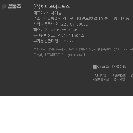
(주)이비즈네트웍스
대표이사 : 박기범
주소 : 서울특별시 강남구 테헤란로82길 15,층 14층(대치동,
사업자등록번호 : 220-87-30865
팩스번호 : 02-6255-3096
통신판매신고 : 강남 - 11501호
부가통신판매업 : 10253
본 사이트는 별툴즈 공식 사이트이며, 별툴즈 소유권과 배포권한은 (주)이비즈네트
Copyright STARTOOLS all rights reserved.