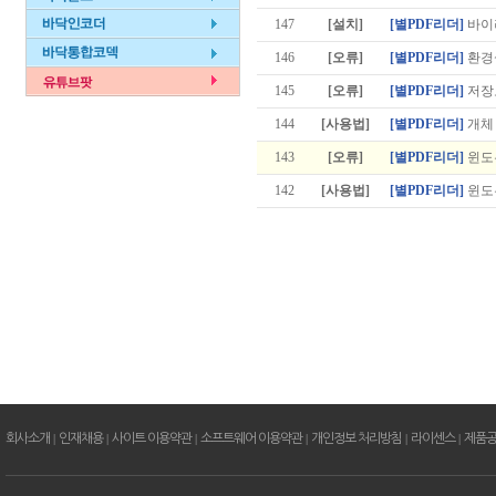
147
[설치]
[별PDF리더]
바이
146
[오류]
[별PDF리더]
환경
145
[오류]
[별PDF리더]
저장
144
[사용법]
[별PDF리더]
개체 
143
[오류]
[별PDF리더]
윈도우
142
[사용법]
[별PDF리더]
윈도우
회사소개
|
인재채용
|
사이트 이용약관
|
소프트웨어 이용약관
|
개인정보 처리방침
|
라이센스
|
제품