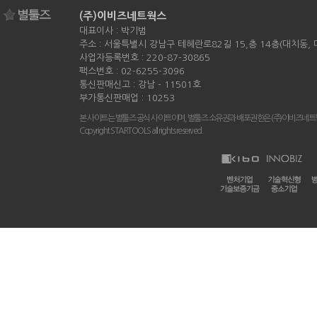
(주)이비즈네트웍스
대표이사 : 박기범
주소 : 서울특별시 강남구 테헤란로82길 15,층 14층(대치동,
사업자등록번호 : 220-87-30865
팩스번호 : 02-6255-3096
통신판매신고 : 강남 - 11501호
부가통신판매업 : 10253
본 사이트는 별툴즈 공식 사이트이며, 별툴즈 소유권과 배포권한은 (주)이비즈네트
Copyright STARTOOLS all rights reserved.