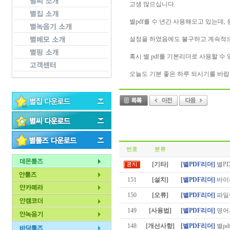
고생 많으십니다.
별pdf를 수 년간 사용해오고 있는데, 
설정을 하였음에도 불구하고 계속적으로 mi
혹시 별 pdf를 기본리더로 사용할 수
오늘도 기분 좋은 하루 되시기를 바랍
번호
분류
[기타]
[별PDF리더]
별P
151
[설치]
[별PDF리더]
바이러
150
[오류]
[별PDF리더]
파일이
149
[사용법]
[별PDF리더]
영어
148
[개선사항]
[별PDF리더]
별pd