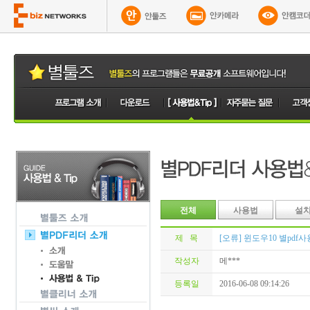
전체
사용법
설
제 목
[오류] 윈도우10 별pdf
작성자
메***
등록일
2016-06-08 09:14:26