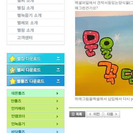
엑셀파일에서 견적서등있는양식을(그림
왜그런건가요?
위에그림을엑셀에서 삽입해서 다시 p