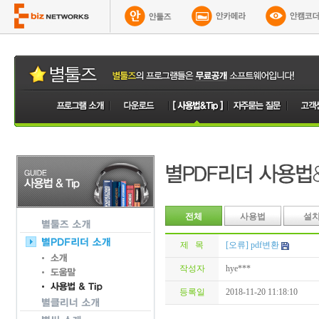
전체
사용법
설
제 목
[오류] pdf변환
작성자
hye***
등록일
2018-11-20 11:18:10