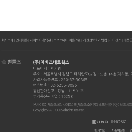
회사소개
|
인재채용
|
사이트 이용약관
|
소프트웨어 이용약관
|
개인정보 처리방침
|
라이센스
|
제품
(주)이비즈네트웍스
대표이사 : 박기범
주소 : 서울특별시 강남구 테헤란로82길 15,층 14층(대치동,
사업자등록번호 : 220-87-30865
팩스번호 : 02-6255-3096
통신판매신고 : 강남 - 11501호
부가통신판매업 : 10253
본 사이트는 별툴즈 공식 사이트이며, 별툴즈 소유권과 배포권한은 (주)이비즈네트
Copyright STARTOOLS all rights reserved.