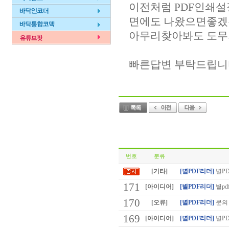
이전처럼 PDF인쇄설
면에도 나왔으면좋
아무리찾아봐도 도무
빠른답변 부탁드립니다
번호
분류
[기타]
[별PDF리더]
별P
171
[아이디어]
[별PDF리더]
별pd
170
[오류]
[별PDF리더]
문의
169
[아이디어]
[별PDF리더]
별PD