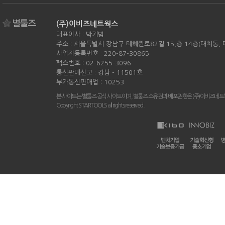
(주)이비즈네트웍스
대표이사 : 박기범
주소 : 서울특별시 강남구 테헤란로82길 15,층 14층(대치동,
사업자등록번호 : 220-87-30865
팩스번호 : 02-6255-3096
통신판매신고 : 강남 - 11501호
부가통신판매업 : 10253
본 사이트는 별툴즈 공식 사이트이며, 별툴즈 소유권과 배포권한은 (주)이비즈네트
Copyright STARTOOLS all rights reserved.