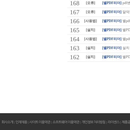
168
[오류]
[별PDF리더]
pdf
167
[오류]
[별PDF리더]
알약
166
[사용법]
[별PDF리더]
별pd
165
[설치]
[별PDF리더]
별P
164
[사용법]
[별PDF리더]
별pd
163
[설치]
[별PDF리더]
설치
162
[설치]
[별PDF리더]
별P
회사소개
|
인재채용
|
사이트 이용약관
|
소프트웨어 이용약관
|
개인정보 처리방침
|
라이센스
|
제품