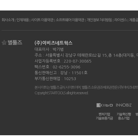
회사소개
|
인재채용
|
사이트 이용약관
|
소프트웨어 이용약관
|
개인정보 처리방침
|
라이센스
|
제품
(주)이비즈네트웍스
대표이사 : 박기범
주소 : 서울특별시 강남구 테헤란로82길 15,층 14층(대치동,
사업자등록번호 : 220-87-30865
팩스번호 : 02-6255-3096
통신판매신고 : 강남 - 11501호
부가통신판매업 : 10253
본 사이트는 별툴즈 공식 사이트이며, 별툴즈 소유권과 배포권한은 (주)이비즈네트
Copyright STARTOOLS all rights reserved.