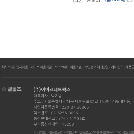
142
[사용법]
[별PDF리더]
윈도우
회사소개
|
인재채용
|
사이트 이용약관
|
소프트웨어 이용약관
|
개인정보 처리방침
|
라이센스
|
제품
(주)이비즈네트웍스
대표이사 : 박기범
주소 : 서울특별시 강남구 테헤란로82길 15,층 14층(대치동,
사업자등록번호 : 220-87-30865
팩스번호 : 02-6255-3096
통신판매신고 : 강남 - 11501호
부가통신판매업 : 10253
본 사이트는 별툴즈 공식 사이트이며, 별툴즈 소유권과 배포권한은 (주)이비즈네트