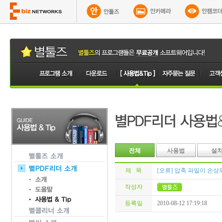
전체
사용법
설
제 목
[오류] 압축 파일이 손
작성자
등록일
2010-08-12 17:19:18