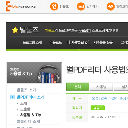
전체
사용법
설
제 목
[오류] 압축 파일이 손
작성자
등록일
2010-08-12 17:19:18