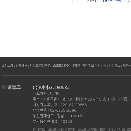
22
[기타]
[별PDF리더]
자동
회사소개
|
인재채용
|
사이트 이용약관
|
소프트웨어 이용약관
|
개인정보 처리방침
|
라이센스
|
제품
(주)이비즈네트웍스
대표이사 : 박기범
주소 : 서울특별시 강남구 테헤란로82길 15,층 14층(대치동,
사업자등록번호 : 220-87-30865
팩스번호 : 02-6255-3096
통신판매신고 : 강남 - 11501호
부가통신판매업 : 10253
본 사이트는 별툴즈 공식 사이트이며, 별툴즈 소유권과 배포권한은 (주)이비즈네트