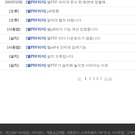
[아이디어]
[별PDF리더]
별PDF 여러개 문서 한 화면에 정렬해...
[오류]
[별PDF리더]
pdf변환
[오류]
[별PDF리더]
알약과 협의 바랍니다
[사용법]
[별PDF리더]
별pdf리더 기능 개선 요청합니다
[설치]
[별PDF리더]
별PDF 리더 다운로드가 않됩니다
[사용법]
[별PDF리더]
별pdf내 인터넷 검색기능
[설치]
[별PDF리더]
설치 오류입니다
[설치]
[별PDF리더]
별PDF가 설치해 놓으면 사라지는 이유
1
2
3
4
5
관
|
개인정보 처리방침
|
라이센스
|
제품공급현황
|
제휴문의
|
소프트웨어 기부 안내
|
사이트맵
|
고객