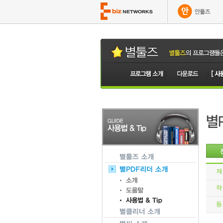
제
작
등