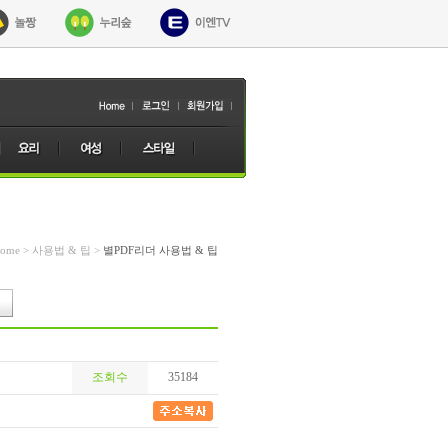
ome > 사용법 & 팁 >
별PDF리더 사용법 & 팁
조회수
35184