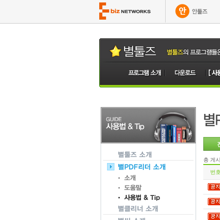
총 게
번