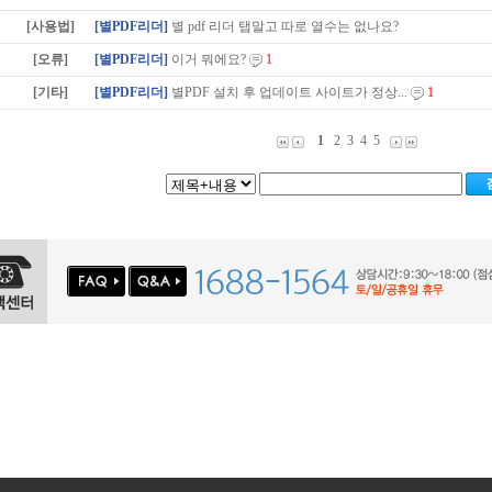
[사용법]
[별PDF리더]
별 pdf 리더 탭말고 따로 열수는 없나요?
[오류]
[별PDF리더]
이거 뭐에요?
1
[기타]
[별PDF리더]
별PDF 설치 후 업데이트 사이트가 정상...
1
1
2
3
4
5