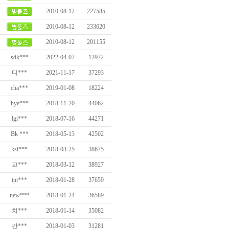
2010-08-12
227585
2010-08-12
233620
2010-08-12
201155
sdk***
2022-04-07
12972
디***
2021-11-17
37293
cha***
2019-01-08
18224
hye***
2018-11-20
44062
lgi***
2018-07-16
44271
Bk ***
2018-05-13
42502
ksi***
2018-03-25
38675
꼬***
2018-03-12
38927
tnt***
2018-01-28
37659
new***
2018-01-24
36589
치***
2018-01-14
35082
간***
2018-01-03
31281