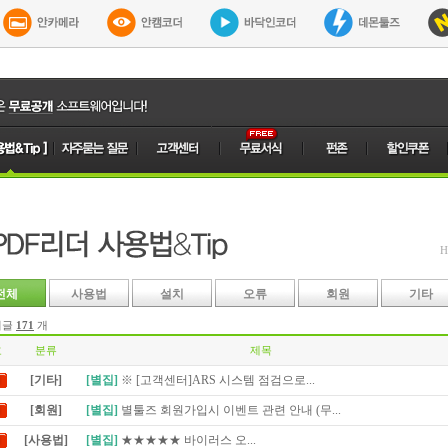
H
전체
사용법
설치
오류
회원
기타
시글
171
개
호
분류
제목
[기타]
[별집]
※ [고객센터]ARS 시스템 점검으로...
[회원]
[별집]
별툴즈 회원가입시 이벤트 관련 안내 (무...
[사용법]
[별집]
★★★★★ 바이러스 오...