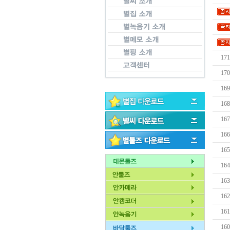
171
170
169
168
167
166
165
164
163
162
161
160