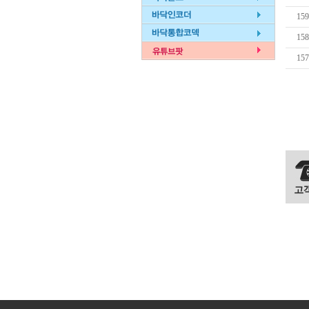
159
158
157