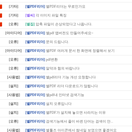
[기타]
[별PDF리더]
별PDF리더는 무료인가요
[기타]
[별씨]
각 이미지 파일 특징
[오류]
[별집]
압축 파일이 손상되었다고 나옵니다.
[아이디어]
[별PDF리더]
별pdf 앱버전도 만들어주세요~
[오류]
[별PDF리더]
문의 드립니다.
[아이디어]
[별PDF리더]
별PDF 여러개 문서 한 화면에 정렬해서 보기
[오류]
[별PDF리더]
pdf변환
[오류]
[별PDF리더]
알약과 협의 바랍니다
[사용법]
[별PDF리더]
별pdf리더 기능 개선 요청합니다
[설치]
[별PDF리더]
별PDF 리더 다운로드가 않됩니다
[사용법]
[별PDF리더]
별pdf내 인터넷 검색기능
[설치]
[별PDF리더]
설치 오류입니다
[설치]
[별PDF리더]
별PDF가 설치해 놓으면 사라지는 이유
[오류]
[별PDF리더]
검색기능에서 줄이 바뀐 단어는 검색이 안...
[사용법]
[별PDF리더]
별툴즈 아이콘에서 썸네일 보였으면 좋겠어요