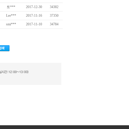
토***
2017-12-30
34382
Lee***
2017-11-16
37350
smi***
2017-11-10
34784